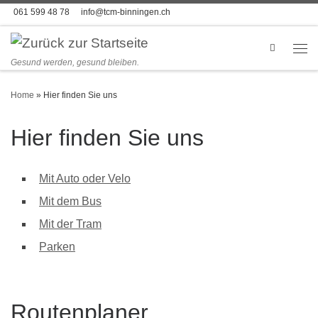
061 599 48 78
info@tcm-binningen.ch
Zum Inhalt springen
Search
Men
Gesund werden, gesund bleiben.
Home
»
Hier finden Sie uns
Hier finden Sie uns
Mit Auto oder Velo
Mit dem Bus
Mit der Tram
Parken
Routenplaner